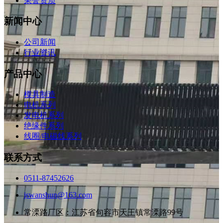
荣誉资质
新闻中心
公司新闻
行业资讯
产品中心
模具制造
电机系列
发电机系列
绝缘件系列
线圈/电磁线系列
联系方式
0511-87452626
jswanshun@163.com
常溧路厂区：江苏省句容市天王镇常溧路99号