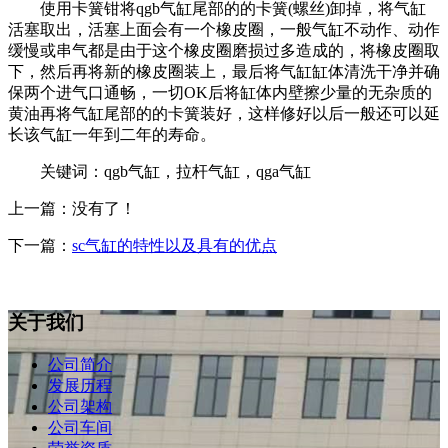
使用卡簧钳将qgb气缸尾部的的卡簧(螺丝)卸掉，将气缸
活塞取出，活塞上面会有一个橡皮圈，一般气缸不动作、动作
缓慢或串气都是由于这个橡皮圈磨损过多造成的，将橡皮圈取
下，然后再将新的橡皮圈装上，最后将气缸缸体清洗干净并确
保两个进气口通畅，一切OK后将缸体内壁擦少量的无杂质的
黄油再将气缸尾部的的卡簧装好，这样修好以后一般还可以延
长该气缸一年到二年的寿命。
关键词：qgb气缸，拉杆气缸，qga气缸
上一篇：没有了！
下一篇：
sc气缸的特性以及具有的优点
关于我们
公司简介
发展历程
公司架构
公司车间