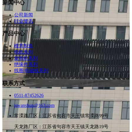
新闻中心
公司新闻
行业资讯
产品中心
模具制造
电机系列
发电机系列
绝缘件系列
线圈/电磁线系列
联系方式
0511-87452626
jswanshun@163.com
常溧路厂区：江苏省句容市天王镇常溧路99号
天龙路厂区：江苏省句容市天王镇天龙路19号