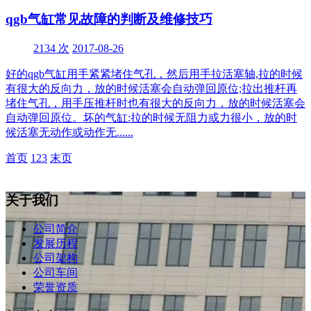
qgb气缸常见故障的判断及维修技巧
2134 次
2017-08-26
好的qgb气缸用手紧紧堵住气孔，然后用手拉活塞轴,拉的时候
有很大的反向力，放的时候活塞会自动弹回原位;拉出推杆再
堵住气孔，用手压推杆时也有很大的反向力，放的时候活塞会
自动弹回原位。坏的气缸:拉的时候无阻力或力很小，放的时
候活塞无动作或动作无......
首页
1
2
3
末页
关于我们
公司简介
发展历程
公司架构
公司车间
荣誉资质