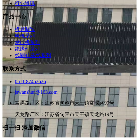
行业资讯
产品中心
模具制造
电机系列
发电机系列
绝缘件系列
线圈/电磁线系列
联系方式
0511-87452626
jswanshun@163.com
常溧路厂区：江苏省句容市天王镇常溧路99号
天龙路厂区：江苏省句容市天王镇天龙路19号
扫一扫 添加微信