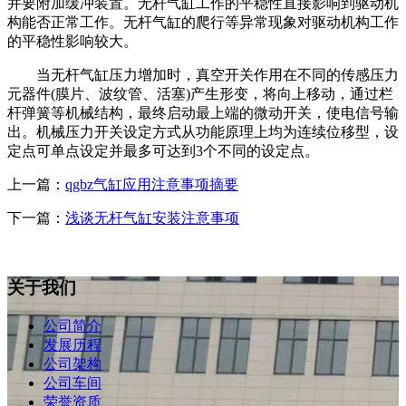
并要附加缓冲装置。无杆气缸工作的平稳性直接影响到驱动机
构能否正常工作。无杆气缸的爬行等异常现象对驱动机构工作
的平稳性影响较大。
当无杆气缸压力增加时，真空开关作用在不同的传感压力
元器件(膜片、波纹管、活塞)产生形变，将向上移动，通过栏
杆弹簧等机械结构，最终启动最上端的微动开关，使电信号输
出。机械压力开关设定方式从功能原理上均为连续位移型，设
定点可单点设定并最多可达到3个不同的设定点。
上一篇：
qgbz气缸应用注意事项摘要
下一篇：
浅谈无杆气缸安装注意事项
关于我们
公司简介
发展历程
公司架构
公司车间
荣誉资质