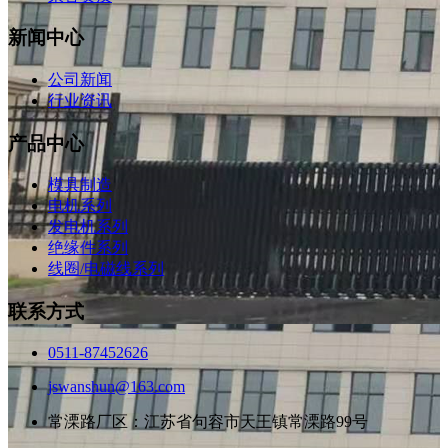
新闻中心
公司新闻
行业资讯
产品中心
模具制造
电机系列
发电机系列
绝缘件系列
线圈/电磁线系列
联系方式
0511-87452626
jswanshun@163.com
常溧路厂区：江苏省句容市天王镇常溧路99号